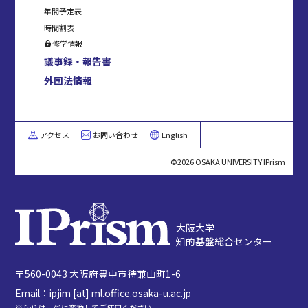
年間予定表
時間割表
修学情報
議事録・報告書
外国法情報
アクセス
お問い合わせ
English
©2026 OSAKA UNIVERSITY IPrism
大阪大学
知的基盤総合センター
〒560-0043 大阪府豊中市待兼山町1-6
Email：ipjim [at] ml.office.osaka-u.ac.jp
※ [at] は、＠に変換してご使用ください