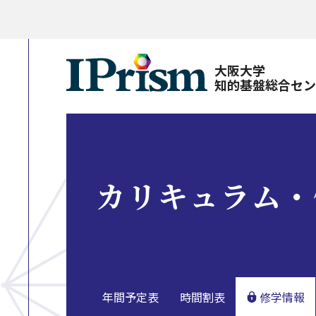
大阪大学
知的基盤総合セ
カリキュラム・
年間予定表
時間割表
修学情報