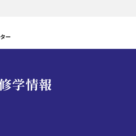
ンター
修学情報