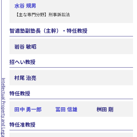
水谷 規男
【主な専門分野】刑事訴訟法
智適塾副塾長（主幹）・特任教授
岩谷 敏昭
招へい教授
村尾 治亮
特任教授
田中 勇一郎
冨田 信雄
桝田 剛
特任准教授