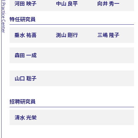
河田 映子
中山 良平
向井 秀一
特任研究員
垂水 祐喜
渕山 剛行
三嶋 隆子
森田 一成
山口 聡子
招聘研究員
清水 光栄