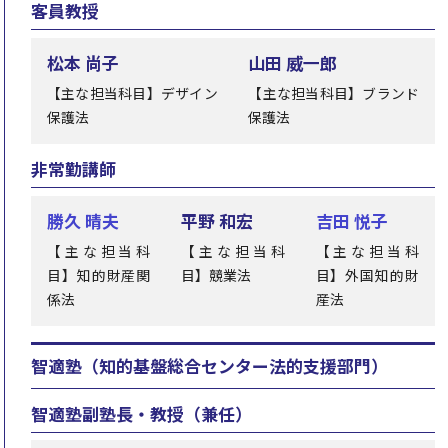
客員教授
松本 尚子
山田 威一郎
【主な担当科目】デザイン
【主な担当科目】ブランド
保護法
保護法
非常勤講師
勝久 晴夫
平野 和宏
吉田 悦子
【主な担当科
【主な担当科
【主な担当科
目】知的財産関
目】競業法
目】外国知的財
係法
産法
智適塾（知的基盤総合センター法的支援部門）
智適塾副塾長・教授（兼任）